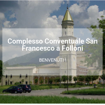
Complesso Conventuale San
Francesco a Folloni
BENVENUTI !